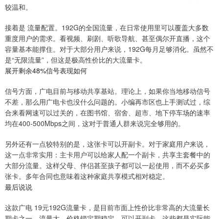
较温和。
接着是 流量配置。192G的全国流量，在日常使用里可以覆盖大多数
重度用户的需求。看视频、刷剧、听歌导航、甚至偶尔开直播，这个
容量基本能撑住。对于大部分用户来说，192G每月足够消化。虽然不
是“无限流量”，但这是极高性价比的大流量卡。
展开剩余48%信号表现如何
信号方面，广电目前与移动共享基站。理论上，如果你当地移动信号
不差，那么用广电卡也没什么问题的。小编再市区也上手测试过，综
合来看网速可以过关的，在图书馆、宿舍、超市、地下停车场的速率
均在400-500Mbps之间，这对于普通人群来说完全够用的。
另外还有一点较特别的是，这张卡可以开副卡。对于家庭用户来说，
这一点非常实用：主卡用户可以给家人配一个副卡，共享主套餐中的
大部分流量。这样父母、伴侣甚至孩子都可以一起使用，而不必买多
张卡。多年合同也意味着这种家庭共享模式相对稳定。
最后说说
这款广电 19元192G流量卡，是目前市面上性价比非常高的大流量长
期卡之一。流量大、价格锁定期稳定、可以开副卡，这些都是实际能