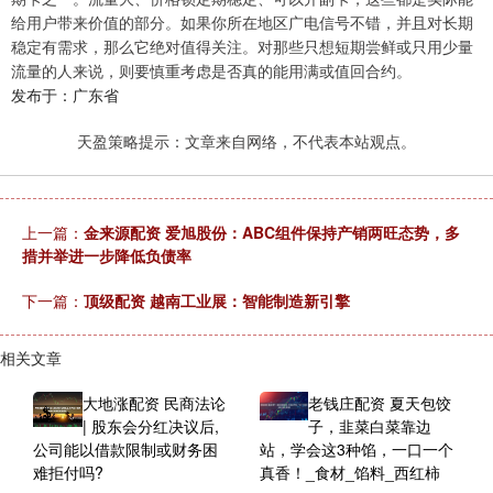
给用户带来价值的部分。如果你所在地区广电信号不错，并且对长期
稳定有需求，那么它绝对值得关注。对那些只想短期尝鲜或只用少量
流量的人来说，则要慎重考虑是否真的能用满或值回合约。
发布于：广东省
天盈策略提示：文章来自网络，不代表本站观点。
上一篇：
金来源配资 爱旭股份：ABC组件保持产销两旺态势，多
措并举进一步降低负债率
下一篇：
顶级配资 越南工业展：智能制造新引擎
相关文章
大地涨配资 民商法论
老钱庄配资 夏天包饺
| 股东会分红决议后,
子，韭菜白菜靠边
公司能以借款限制或财务困
站，学会这3种馅，一口一个
难拒付吗?
真香！_食材_馅料_西红柿