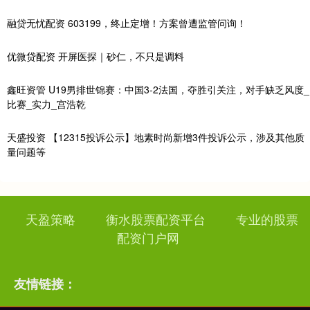
融贷无忧配资 603199，终止定增！方案曾遭监管问询！
优微贷配资 开屏医探｜砂仁，不只是调料
鑫旺资管 U19男排世锦赛：中国3-2法国，夺胜引关注，对手缺乏风度_
比赛_实力_宫浩乾
天盛投资 【12315投诉公示】地素时尚新增3件投诉公示，涉及其他质
量问题等
天盈策略
衡水股票配资平台
专业的股票
配资门户网
友情链接：