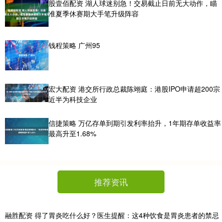
股壹佰配资 湖人球迷别急！交易截止日前无大动作，瞄
准夏季休赛期大手笔升级阵容
钱程策略 广州95
宏大配资 港交所行政总裁陈翊庭：港股IPO申请超200宗
近半为科技企业
信捷策略 万亿存单到期引发利率抬升，1年期存单收益率
最高升至1.68%
推荐资讯
融胜配资 得了胃炎吃什么好？医生提醒：这4种饮食是胃炎患者的禁忌