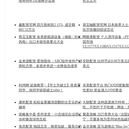
维奇明年5月接棒齐普策
长王文学
鑫配资官网 四方新材跌2.11%, 成交额
鼎宝融配资官网 日本政界人
801.52万元
应尽快撤回错误言论
熊宝宝配资 各类新能源设备（储能 / 光伏 /
网眼查配资 个人漂浮设备（P
风电）出口木箱包装要点大全
国市场
UL1177/UL1180/UL1517/UL11
金来源配资 爱旭股份：ABC组件保持产销
安联配资 比特币从8.06万美元
两旺态势，多措并举进一步降低负债率
美元
利鸿网 诺盾教育 | 【学士升硕士】恭喜霍
东英配资平台 热门QDII密集
同学、徐同学斩获硕士offer！
性更好 资金涌入QDII赛道
康乾配资 粒粒金黄藏清甜翻炒出舌尖的小
大财配资 这种蔬菜南方特有
确幸
吃，不吃叶子不吃梗，网友：
策略集中盈 贵州龙里：小流域综合治理让
聚盈策略 2025贵商大会 | 法
乡村焕发绿色生机
宁：尽量多地为贵州绿色低碳
免息配资 独战北非，物资短缺，隆美尔的
金垒策略 亚马逊推出“Blue Ja