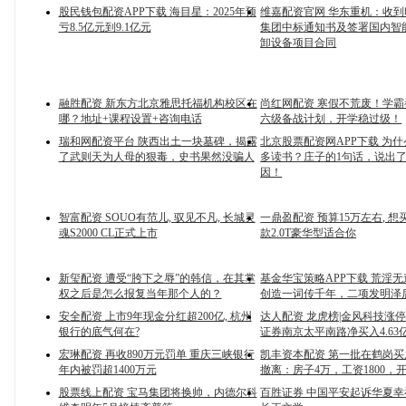
股民钱包配资APP下载 海目星：2025年预
维嘉配资官网 华东重机：收
亏8.5亿元到9.1亿元
集团中标通知书及签署国内智
卸设备项目合同
融胜配资 新东方北京雅思托福机构校区在
尚红网配资 寒假不荒废！学
哪？地址+课程设置+咨询电话
六级备战计划，开学稳过级！
瑞和网配资平台 陕西出土一块墓碑，揭露
北京股票配资网APP下载 为
了武则天为人母的狠毒，史书果然没骗人
多读书？庄子的1句话，说出
因！
智富配资 SOUO有范儿, 驭见不凡, 长城灵
一鼎盈配资 预算15万左右, 想买
魂S2000 CL正式上市
款2.0T豪华型适合你
新玺配资 遭受“胯下之辱”的韩信，在其掌
基金华宝策略APP下载 荒淫
权之后是怎么报复当年那个人的？
创造一词传千年，二项发明泽
安全配资 上市9年现金分红超200亿, 杭州
达人配资 龙虎榜|金风科技涨停
银行的底气何在?
证券南京太平南路净买入4.63
宏琳配资 再收890万元罚单 重庆三峡银行
凯丰资本配资 第一批在鹤岗
年内被罚超1400万元
撤离：房子4万，工资1800，
股票线上配资 宝马集团将换帅，内德尔科
百胜证券 中国平安起诉华夏