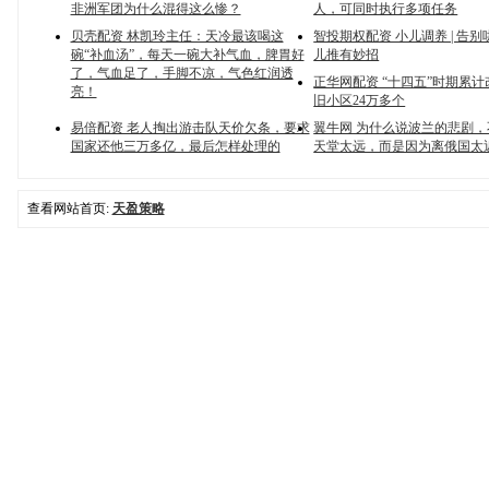
非洲军团为什么混得这么惨？
人，可同时执行多项任务
贝壳配资 林凯玲主任：天冷最该喝这
智投期权配资 小儿调养 | 告
碗“补血汤”，每天一碗大补气血，脾胃好
儿推有妙招
了，气血足了，手脚不凉，气色红润透
正华网配资 “十四五”时期累
亮！
旧小区24万多个
易倍配资 老人掏出游击队天价欠条，要求
翼牛网 为什么说波兰的悲剧
国家还他三万多亿，最后怎样处理的
天堂太远，而是因为离俄国太
查看网站首页:
天盈策略