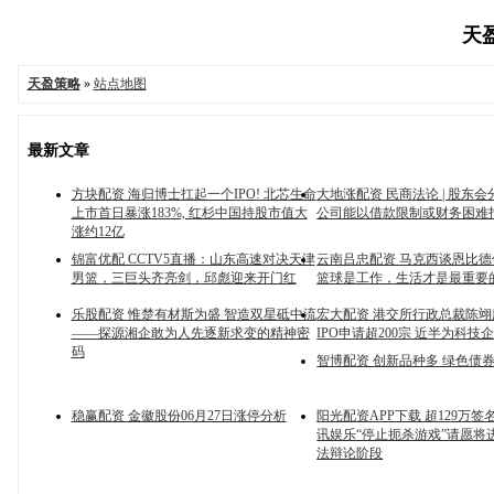
天盈
天盈策略
»
站点地图
最新文章
方块配资 海归博士扛起一个IPO! 北芯生命
大地涨配资 民商法论 | 股东会
上市首日暴涨183%, 红杉中国持股市值大
公司能以借款限制或财务困难
涨约12亿
锦富优配 CCTV5直播：山东高速对决天津
云南吕忠配资 马克西谈恩比
男篮，三巨头齐亮剑，邱彪迎来开门红
篮球是工作，生活才是最重要
乐股配资 惟楚有材斯为盛 智造双星砥中流
宏大配资 港交所行政总裁陈
——探源湘企敢为人先逐新求变的精神密
IPO申请超200宗 近半为科技
码
智博配资 创新品种多 绿色债
稳赢配资 金徽股份06月27日涨停分析
阳光配资APP下载 超129万
讯娱乐“停止扼杀游戏”请愿将
法辩论阶段