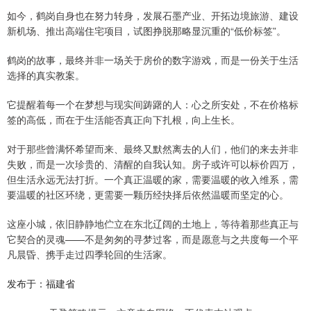
如今，鹤岗自身也在努力转身，发展石墨产业、开拓边境旅游、建设
新机场、推出高端住宅项目，试图挣脱那略显沉重的“低价标签”。
鹤岗的故事，最终并非一场关于房价的数字游戏，而是一份关于生活
选择的真实教案。
它提醒着每一个在梦想与现实间踌躇的人：心之所安处，不在价格标
签的高低，而在于生活能否真正向下扎根，向上生长。
对于那些曾满怀希望而来、最终又默然离去的人们，他们的来去并非
失败，而是一次珍贵的、清醒的自我认知。房子或许可以标价四万，
但生活永远无法打折。一个真正温暖的家，需要温暖的收入维系，需
要温暖的社区环绕，更需要一颗历经抉择后依然温暖而坚定的心。
这座小城，依旧静静地伫立在东北辽阔的土地上，等待着那些真正与
它契合的灵魂——不是匆匆的寻梦过客，而是愿意与之共度每一个平
凡晨昏、携手走过四季轮回的生活家。
发布于：福建省