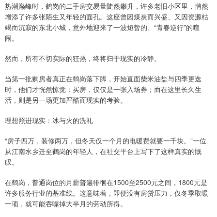
热潮巅峰时，鹤岗的二手房交易量陡然攀升，许多老旧小区里，悄然
增添了许多张陌生又年轻的面孔。这座曾因煤炭而兴盛、又因资源枯
竭而沉寂的东北小城，意外地迎来了一波短暂的、“青春逆行”的喧
闹。
然而，所有不切实际的狂热，终将归于现实的冷静。
当第一批购房者真正在鹤岗落下脚，开始直面柴米油盐与四季更迭
时，他们才恍然惊觉：买房，仅仅是一张入场券；而在这里长久生
活，则是另一场更加严酷而现实的考验。
理想照进现实：冰与火的洗礼
“房子四万，装修两万，但冬天仅一个月的电暖费就要一千块。”一位
从江南水乡迁至鹤岗的年轻人，在社交平台上写下了这样真实的慨
叹。
在鹤岗，普通岗位的月薪普遍徘徊在1500至2500元之间，1800元是
许多服务行业的基准线。这意味着，即便没有房贷压力，仅冬季取暖
一项，就可能吞噬掉大半月的劳动所得。