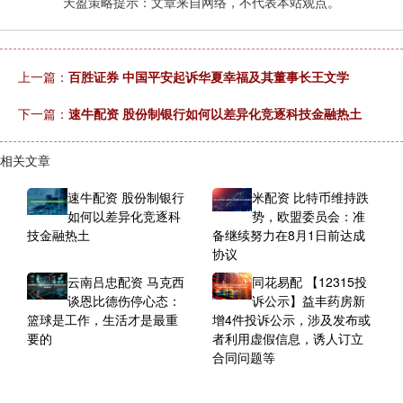
天盈策略提示：文章来自网络，不代表本站观点。
上一篇：
百胜证券 中国平安起诉华夏幸福及其董事长王文学
下一篇：
速牛配资 股份制银行如何以差异化竞逐科技金融热土
相关文章
速牛配资 股份制银行
米配资 比特币维持跌
如何以差异化竞逐科
势，欧盟委员会：准
技金融热土
备继续努力在8月1日前达成
协议
云南吕忠配资 马克西
同花易配 【12315投
谈恩比德伤停心态：
诉公示】益丰药房新
篮球是工作，生活才是最重
增4件投诉公示，涉及发布或
要的
者利用虚假信息，诱人订立
合同问题等