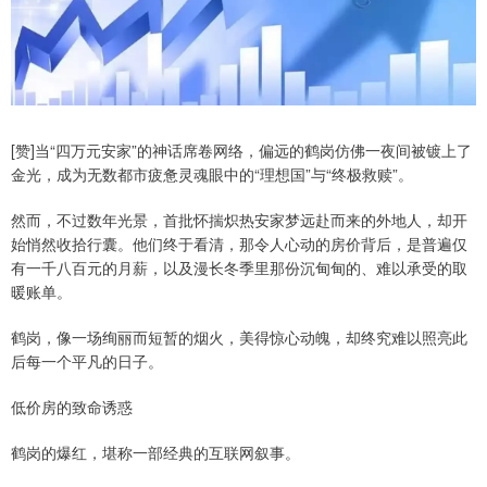
[赞]当“四万元安家”的神话席卷网络，偏远的鹤岗仿佛一夜间被镀上了
金光，成为无数都市疲惫灵魂眼中的“理想国”与“终极救赎”。
然而，不过数年光景，首批怀揣炽热安家梦远赴而来的外地人，却开
始悄然收拾行囊。他们终于看清，那令人心动的房价背后，是普遍仅
有一千八百元的月薪，以及漫长冬季里那份沉甸甸的、难以承受的取
暖账单。
鹤岗，像一场绚丽而短暂的烟火，美得惊心动魄，却终究难以照亮此
后每一个平凡的日子。
低价房的致命诱惑
鹤岗的爆红，堪称一部经典的互联网叙事。