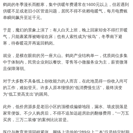
鹤岗的冬季漫长而酷寒，集中供暖年费通常在1600元以上，但若遇到
供暖不足或老旧小区管道问题，居民不得不依赖电暖气，每月电费账
单瞬间飙升至近千元。
于是，魔幻的景象上演了：有人白天上班，晚上回家却舍不得打开暖
气，只能裹紧厚被蜷缩在床；也有人索性成为“候鸟”，冬季南下避
寒，待春暖花开再返回鹤岗。
就业，是横在眼前的另一座大山。鹤岗产业结构单一，优质岗位多集
中于体制内，民营企业则以餐饮、零售等小微服务业为主，薪资微薄
且保障薄弱。
对于大多数不具备线上创收能力的人而言，在此地觅得一份收入尚可
的工作，难如登天。许多人原本憧憬的“低消费慢生活”，最终演变
为“低工资高支出”的困局。
此外，低价房源多是老旧小区的顶楼或偏僻地段，漏水、墙皮脱落是
家常便饭。不少人购房后，不得不追加远超房款的翻修费用，“一万五
买房，三万二装修”的案例比比皆是。
医疗与教育资源同样紧张，网络上流传的“289分上二本”仅是特定时期