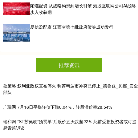
陀螺配资 从战略构想到增长引擎 港股互联网公司AI战略
步入收获期
易信盈配资 江西省第七批政府债券成功发行
推荐资讯
盈策略 叙利亚政权宣布停火 称苏韦达市冲突已停止_德鲁兹_贝都_安全
部队
广瑞网 7月16日平煤转债下跌0.04%，转股溢价率28.54%
瑞和网 *ST苏吴收“预罚单”后股价五天跌超22% 此前受损投资者或可提
起索赔诉讼