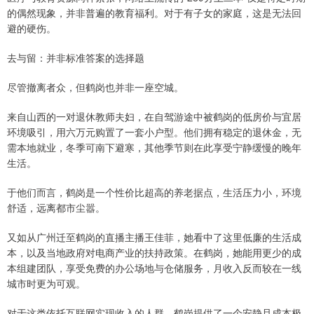
的偶然现象，并非普遍的教育福利。对于有子女的家庭，这是无法回
避的硬伤。
去与留：并非标准答案的选择题
尽管撤离者众，但鹤岗也并非一座空城。
来自山西的一对退休教师夫妇，在自驾游途中被鹤岗的低房价与宜居
环境吸引，用六万元购置了一套小户型。他们拥有稳定的退休金，无
需本地就业，冬季可南下避寒，其他季节则在此享受宁静缓慢的晚年
生活。
于他们而言，鹤岗是一个性价比超高的养老据点，生活压力小，环境
舒适，远离都市尘嚣。
又如从广州迁至鹤岗的直播主播王佳菲，她看中了这里低廉的生活成
本，以及当地政府对电商产业的扶持政策。在鹤岗，她能用更少的成
本组建团队，享受免费的办公场地与仓储服务，月收入反而较在一线
城市时更为可观。
对于这类依托互联网实现收入的人群，鹤岗提供了一个安静且成本极