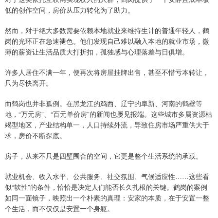
低的创作空间，房价从压力转化为了助力。
然而，对于绝大多数需要依赖本地就业来维持生计的普通年轻人，鹤
岗的光环正在急速褪色。他们发现自己难以融入本地的就业市场，微
薄的薪资让生活品质大打折扣，孤独感与心理落差与日俱增。
许多人居住不满一年，便再次将房屋挂牌出售，甚至不惜亏本转让，
只为尽快离开。
而鹤岗也并非孤例。在黑龙江的鸡西、辽宁的阜新、河南的鹤壁等
地，“万元房”、“百元单价房”的新闻也屡见报端。这些城市多属资源枯
竭型地区，产业结构单一，人口持续外流，导致住房市场严重供大于
求，房价不断探底。
房子，从来不只是四壁围合的空间，它更是整个生活系统的承载。
就业机会、收入水平、公共服务、社交氛围、气候适应性……这些看
似“软性”的条件，恰恰是决定人们能否长久扎根的关键。鹤岗的案例
如同一面镜子，映照出一个朴素的真理：安家的本质，在于安置一整
个生活，而不仅仅是安置一个身躯。