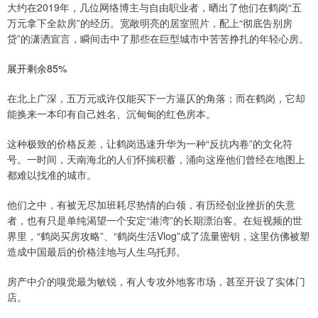
大约在2019年，几位网络博主与自由职业者，晒出了他们在鹤岗“五
万元拿下全款房”的经历。宽敞明亮的居室照片，配上“彻底告别房
贷”的潇洒宣言，瞬间击中了那些在巨型城市中苦苦挣扎的年轻心房。
展开剩余85%
在北上广深，五万元或许仅能买下一方逼仄的角落；而在鹤岗，它却
能换来一本印有自己姓名、沉甸甸的红色房本。
这种极致的价格反差，让鹤岗迅速升华为一种“反抗内卷”的文化符
号。一时间，天南海北的人们怀揣积蓄，涌向这座他们曾经在地图上
都难以找准的城市。
他们之中，有被无尽加班耗尽热情的白领，有历经创业挫折的失意
者，也有只是单纯渴望一个安定“港湾”的长期漂泊客。在短视频的世
界里，“鹤岗买房攻略”、“鹤岗生活Vlog”成了流量密钥，这里仿佛被塑
造成中国最后的价格洼地与人生乌托邦。
房产中介的嗅觉最为敏锐，有人专攻外地客市场，甚至开设了实体门
店。