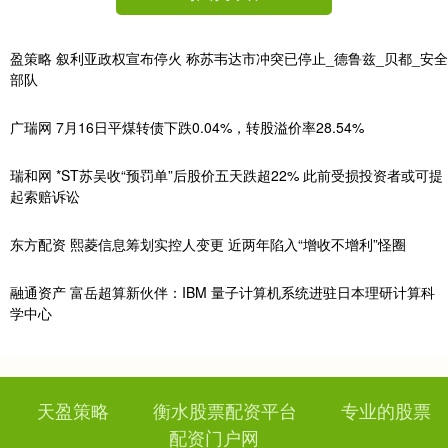
盈策略 叙利亚政权宣布停火 称苏韦达市冲突已停止_德鲁兹_贝都_安全
部队
广瑞网 7月16日平煤转债下跌0.04%，转股溢价率28.54%
瑞和网 *ST苏吴收“预罚单”后股价五天跌超22% 此前受损投资者或可提
起索赔诉讼
东方配资 熙菱信息筹划实控人变更 近两年陷入“增收不增利”怪圈
融通资产 富岳超算新伙伴：IBM 量子计算机系统进驻日本理研计算科
学中心
天盈策略
衡水股票配资平台
专业的股票
配资门户网