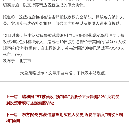
切实措施，以支持苏韦达省新达成的停火协议。
报道称，这些措施包括在该省部署叙政权安全部队、释放各方被扣人
员、实现苏韦达省社会和解、加强国内和平以及提供人道主义援助。
13日以来，苏韦达省德鲁兹武装派别与贝都因部落爆发激烈冲突，叙
政权和以色列相继介入。路透社19日援引总部位于英国的“叙利亚人权
观察组织”的数据称，自上周以来，苏韦达周边冲突已造成至少940人
死亡。(完)
发布于：北京市
天盈策略提示：文章来自网络，不代表本站观点。
上一篇：
瑞和网 *ST苏吴收“预罚单”后股价五天跌超22% 此前受
损投资者或可提起索赔诉讼
下一篇：
东方配资 熙菱信息筹划实控人变更 近两年陷入“增收不增
利”怪圈