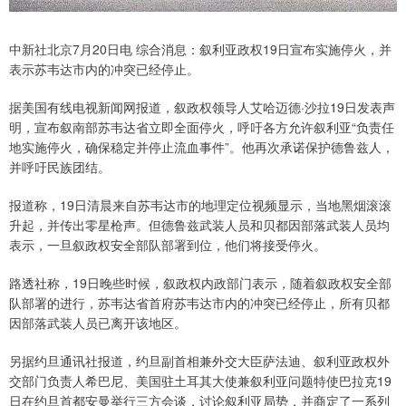
中新社北京7月20日电 综合消息：叙利亚政权19日宣布实施停火，并
表示苏韦达市内的冲突已经停止。
据美国有线电视新闻网报道，叙政权领导人艾哈迈德·沙拉19日发表声
明，宣布叙南部苏韦达省立即全面停火，呼吁各方允许叙利亚“负责任
地实施停火，确保稳定并停止流血事件”。他再次承诺保护德鲁兹人，
并呼吁民族团结。
报道称，19日清晨来自苏韦达市的地理定位视频显示，当地黑烟滚滚
升起，并传出零星枪声。但德鲁兹武装人员和贝都因部落武装人员均
表示，一旦叙政权安全部队部署到位，他们将接受停火。
路透社称，19日晚些时候，叙政权内政部门表示，随着叙政权安全部
队部署的进行，苏韦达省首府苏韦达市内的冲突已经停止，所有贝都
因部落武装人员已离开该地区。
另据约旦通讯社报道，约旦副首相兼外交大臣萨法迪、叙利亚政权外
交部门负责人希巴尼、美国驻土耳其大使兼叙利亚问题特使巴拉克19
日在约旦首都安曼举行三方会谈，讨论叙利亚局势，并商定了一系列