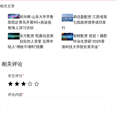
相关文章
和兴网 山东大学齐鲁
易信盈配资 江西省第
医院赴青岛开展5G+急诊急
七批政府债券成功发
救海上演习活动
行
东方配资 熙菱信息筹
智财配资 祝贺！橘郡
划实控人变更 近两年
毕业生荣获“2025香
陷入“增收不增利”怪圈
港科技大学院长奖学金”
相关评论
本文评分
*
评论内容
*