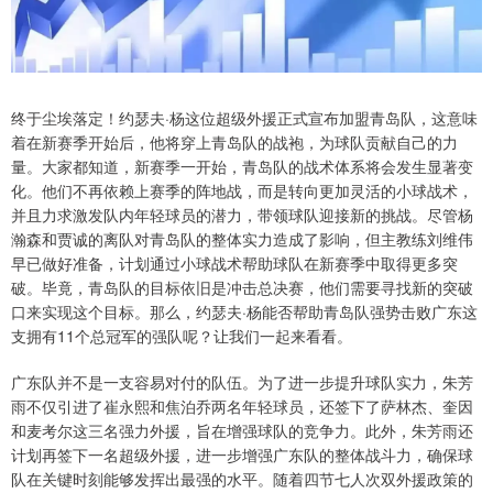
终于尘埃落定！约瑟夫·杨这位超级外援正式宣布加盟青岛队，这意味
着在新赛季开始后，他将穿上青岛队的战袍，为球队贡献自己的力
量。大家都知道，新赛季一开始，青岛队的战术体系将会发生显著变
化。他们不再依赖上赛季的阵地战，而是转向更加灵活的小球战术，
并且力求激发队内年轻球员的潜力，带领球队迎接新的挑战。尽管杨
瀚森和贾诚的离队对青岛队的整体实力造成了影响，但主教练刘维伟
早已做好准备，计划通过小球战术帮助球队在新赛季中取得更多突
破。毕竟，青岛队的目标依旧是冲击总决赛，他们需要寻找新的突破
口来实现这个目标。那么，约瑟夫·杨能否帮助青岛队强势击败广东这
支拥有11个总冠军的强队呢？让我们一起来看看。
广东队并不是一支容易对付的队伍。为了进一步提升球队实力，朱芳
雨不仅引进了崔永熙和焦泊乔两名年轻球员，还签下了萨林杰、奎因
和麦考尔这三名强力外援，旨在增强球队的竞争力。此外，朱芳雨还
计划再签下一名超级外援，进一步增强广东队的整体战斗力，确保球
队在关键时刻能够发挥出最强的水平。随着四节七人次双外援政策的