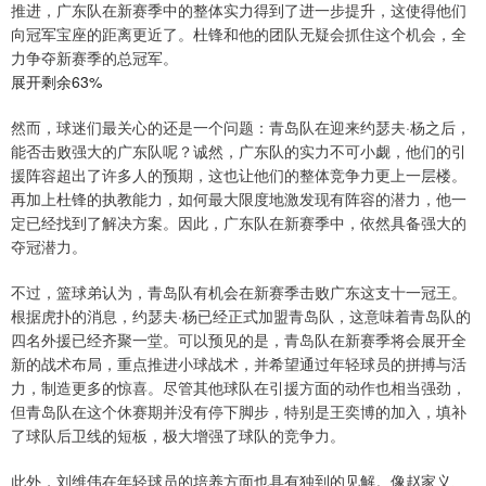
推进，广东队在新赛季中的整体实力得到了进一步提升，这使得他们
向冠军宝座的距离更近了。杜锋和他的团队无疑会抓住这个机会，全
力争夺新赛季的总冠军。
展开剩余63%
然而，球迷们最关心的还是一个问题：青岛队在迎来约瑟夫·杨之后，
能否击败强大的广东队呢？诚然，广东队的实力不可小觑，他们的引
援阵容超出了许多人的预期，这也让他们的整体竞争力更上一层楼。
再加上杜锋的执教能力，如何最大限度地激发现有阵容的潜力，他一
定已经找到了解决方案。因此，广东队在新赛季中，依然具备强大的
夺冠潜力。
不过，篮球弟认为，青岛队有机会在新赛季击败广东这支十一冠王。
根据虎扑的消息，约瑟夫·杨已经正式加盟青岛队，这意味着青岛队的
四名外援已经齐聚一堂。可以预见的是，青岛队在新赛季将会展开全
新的战术布局，重点推进小球战术，并希望通过年轻球员的拼搏与活
力，制造更多的惊喜。尽管其他球队在引援方面的动作也相当强劲，
但青岛队在这个休赛期并没有停下脚步，特别是王奕博的加入，填补
了球队后卫线的短板，极大增强了球队的竞争力。
此外，刘维伟在年轻球员的培养方面也具有独到的见解。像赵家义、