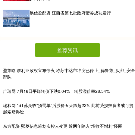
易信盈配资 江西省第七批政府债券成功发行
推荐资讯
盈策略 叙利亚政权宣布停火 称苏韦达市冲突已停止_德鲁兹_贝都_安全
部队
广瑞网 7月16日平煤转债下跌0.04%，转股溢价率28.54%
瑞和网 *ST苏吴收“预罚单”后股价五天跌超22% 此前受损投资者或可提
起索赔诉讼
东方配资 熙菱信息筹划实控人变更 近两年陷入“增收不增利”怪圈