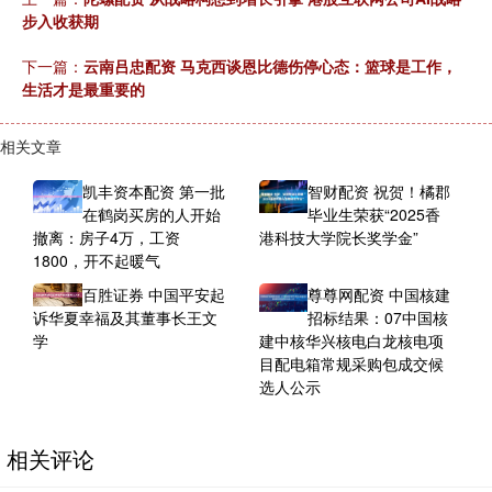
步入收获期
下一篇：
云南吕忠配资 马克西谈恩比德伤停心态：篮球是工作，
生活才是最重要的
相关文章
凯丰资本配资 第一批
智财配资 祝贺！橘郡
在鹤岗买房的人开始
毕业生荣获“2025香
撤离：房子4万，工资
港科技大学院长奖学金”
1800，开不起暖气
百胜证券 中国平安起
尊尊网配资 中国核建
诉华夏幸福及其董事长王文
招标结果：07中国核
学
建中核华兴核电白龙核电项
目配电箱常规采购包成交候
选人公示
相关评论