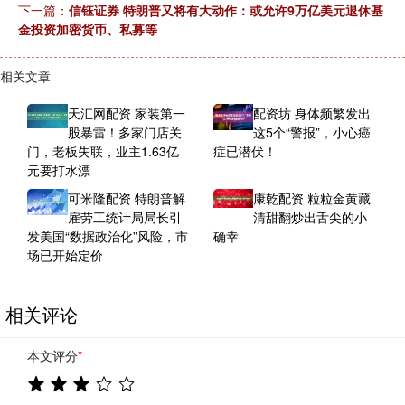
下一篇：
信钰证券 特朗普又将有大动作：或允许9万亿美元退休基
金投资加密货币、私募等
相关文章
天汇网配资 家装第一
配资坊 身体频繁发出
股暴雷！多家门店关
这5个“警报”，小心癌
门，老板失联，业主1.63亿
症已潜伏！
元要打水漂
可米隆配资 特朗普解
康乾配资 粒粒金黄藏
雇劳工统计局局长引
清甜翻炒出舌尖的小
发美国“数据政治化”风险，市
确幸
场已开始定价
相关评论
本文评分
*