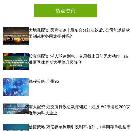
热点资讯
大地涨配资 民商法论 | 股东会分红决议后, 公司能以借款
限制或财务困难拒付吗?
股壹佰配资 湖人球迷别急！交易截止日前无大动作，瞄
准夏季休赛期大手笔升级阵容
钱程策略 广州95
宏大配资 港交所行政总裁陈翊庭：港股IPO申请超200宗
近半为科技企业
信捷策略 万亿存单到期引发利率抬升，1年期存单收益率