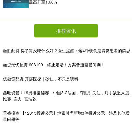
最高升至1.68%
推荐资讯
融胜配资 得了胃炎吃什么好？医生提醒：这4种饮食是胃炎患者的禁忌
融贷无忧配资 603199，终止定增！方案曾遭监管问询！
优微贷配资 开屏医探｜砂仁，不只是调料
鑫旺资管 U19男排世锦赛：中国3-2法国，夺胜引关注，对手缺乏风度_
比赛_实力_宫浩乾
天盛投资 【12315投诉公示】地素时尚新增3件投诉公示，涉及其他质
量问题等