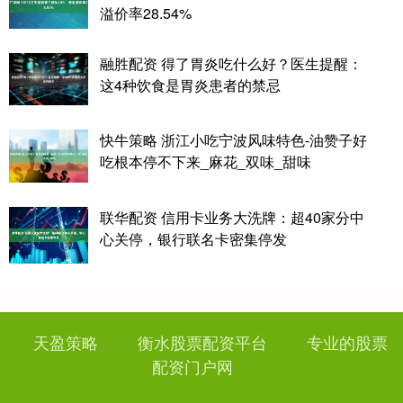
溢价率28.54%
融胜配资 得了胃炎吃什么好？医生提醒：
这4种饮食是胃炎患者的禁忌
快牛策略 浙江小吃宁波风味特色-油赞子好
吃根本停不下来_麻花_双味_甜味
联华配资 信用卡业务大洗牌：超40家分中
心关停，银行联名卡密集停发
天盈策略
衡水股票配资平台
专业的股票
配资门户网