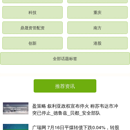
科技
重庆
鼎晟资管配资
南方
创新
港股
全部话题标签
推荐资讯
盈策略 叙利亚政权宣布停火 称苏韦达市冲
突已停止_德鲁兹_贝都_安全部队
广瑞网 7月16日平煤转债下跌0.04%，转股