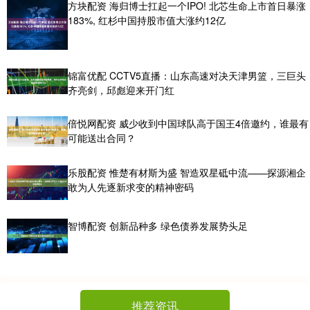
方块配资 海归博士扛起一个IPO! 北芯生命上市首日暴涨
183%, 红杉中国持股市值大涨约12亿
锦富优配 CCTV5直播：山东高速对决天津男篮，三巨头
齐亮剑，邱彪迎来开门红
倍悦网配资 威少收到中国球队高于国王4倍邀约，谁最有
可能送出合同？
乐股配资 惟楚有材斯为盛 智造双星砥中流——探源湘企
敢为人先逐新求变的精神密码
智博配资 创新品种多 绿色债券发展势头足
推荐资讯