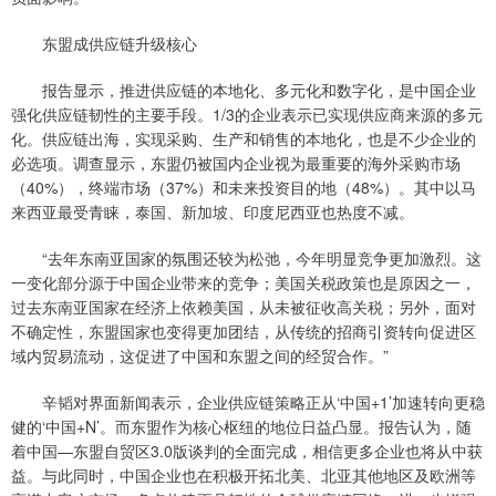
东盟成供应链升级核心
报告显示，推进供应链的本地化、多元化和数字化，是中国企业
强化供应链韧性的主要手段。1/3的企业表示已实现供应商来源的多元
化。供应链出海，实现采购、生产和销售的本地化，也是不少企业的
必选项。调查显示，东盟仍被国内企业视为最重要的海外采购市场
（40%），终端市场（37%）和未来投资目的地（48%）。其中以马
来西亚最受青睐，泰国、新加坡、印度尼西亚也热度不减。
“去年东南亚国家的氛围还较为松弛，今年明显竞争更加激烈。这
一变化部分源于中国企业带来的竞争；美国关税政策也是原因之一，
过去东南亚国家在经济上依赖美国，从未被征收高关税；另外，面对
不确定性，东盟国家也变得更加团结，从传统的招商引资转向促进区
域内贸易流动，这促进了中国和东盟之间的经贸合作。”
辛韬对界面新闻表示，企业供应链策略正从‘中国+1’加速转向更稳
健的‘中国+N’。而东盟作为核心枢纽的地位日益凸显。报告认为，随
着中国—东盟自贸区3.0版谈判的全面完成，相信更多企业也将从中获
益。与此同时，中国企业也在积极开拓北美、北亚其他地区及欧洲等