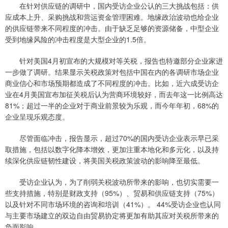
在针对供应链的调研中，国内受访企业公认的三大挑战包括：供
应成本上升、采购挑战和营运资金管理困难。地缘政治波动也给企业
的供应链带来不同程度的冲击。由于缺乏足够的资源储备，中型企业
受到地缘风险的冲击程度是大型企业的1.5倍。
针对美国4月初宣布的大规模对等关税，报告也特邀部分企业家进
一步做了调研。结果显示关税政策对包括中国在内的各调研市场企业
商业信心和市场预期都造成了不同程度的冲击。比如，近六成受访企
业在4月美国宣布加征关税后认为营商环境较好，而去年这一比例高达
81%；超过一半的企业对于商业前景较为乐观，而今年年初，68%的
企业呈现乐观态度。
尽管面临冲击，报告显示，超过70%的国内受访企业表示早已采
取措施，包括以数字化降本增效，更加注重本地化和多元化，以及持
续深化供应链韧性建设，将美国关税政策波动的影响降至最低。
受访企业认为，为了削弱关税波动所带来的影响，也切实需要一
些支持措施，特别是财政支持（95%）、贸易和供应链支持（75%）
以及针对不同市场环境的咨询和培训（41%）。 44%受访企业也认同
与主要市场建立的双边自由贸易协定将更加有助其应对关税所带来的
负面影响。