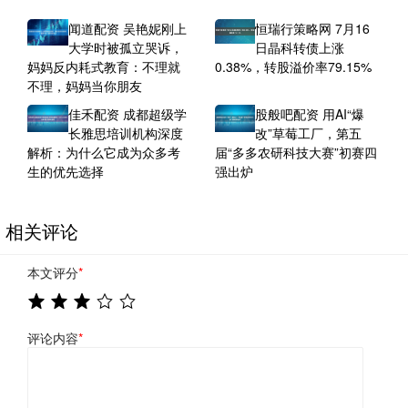
闻道配资 吴艳妮刚上
恒瑞行策略网 7月16
大学时被孤立哭诉，
日晶科转债上涨
妈妈反内耗式教育：不理就
0.38%，转股溢价率79.15%
不理，妈妈当你朋友
佳禾配资 成都超级学
股般吧配资 用AI“爆
长雅思培训机构深度
改”草莓工厂，第五
解析：为什么它成为众多考
届“多多农研科技大赛”初赛四
生的优先选择
强出炉
相关评论
本文评分
*
评论内容
*